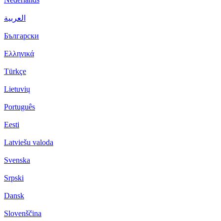
العربية
Български
Ελληνικά
Türkçe
Lietuvių
Português
Eesti
Latviešu valoda
Svenska
Srpski
Dansk
Slovenščina