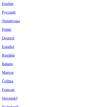
English
Русский
Українська
Polski
Deutsch
Español
Română
Italiano
Magyar
Čeština
Français
Slovenský
Nederlands