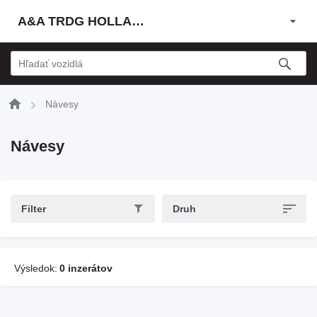
A&A TRDG HOLLAND BV
Návesy
Návesy
Filter
Druh
Výsledok:
0 inzerátov