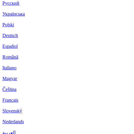
Русский
Українська
Polski
Deutsch
Español
Română
Italiano
Magyar
Čeština
Français
Slovenský
Nederlands
العربية