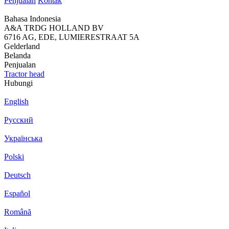
Penjualan
Kontak
Bahasa Indonesia
A&A TRDG HOLLAND BV
6716 AG, EDE, LUMIERESTRAAT 5A
Gelderland
Belanda
Penjualan
Tractor head
Hubungi
English
Русский
Українська
Polski
Deutsch
Español
Română