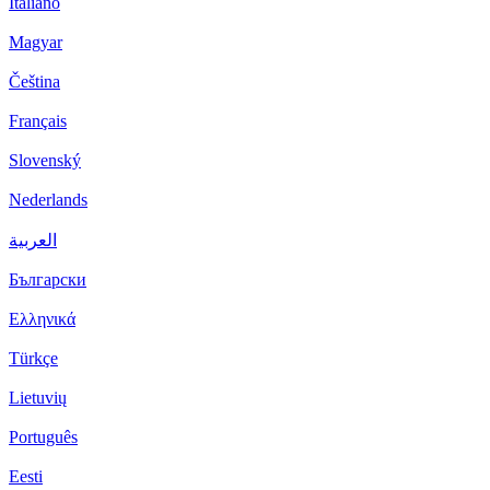
Italiano
Magyar
Čeština
Français
Slovenský
Nederlands
العربية
Български
Ελληνικά
Türkçe
Lietuvių
Português
Eesti