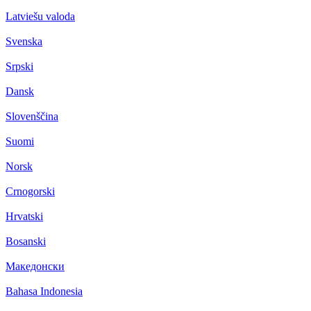
Latviešu valoda
Svenska
Srpski
Dansk
Slovenščina
Suomi
Norsk
Crnogorski
Hrvatski
Bosanski
Македонски
Bahasa Indonesia