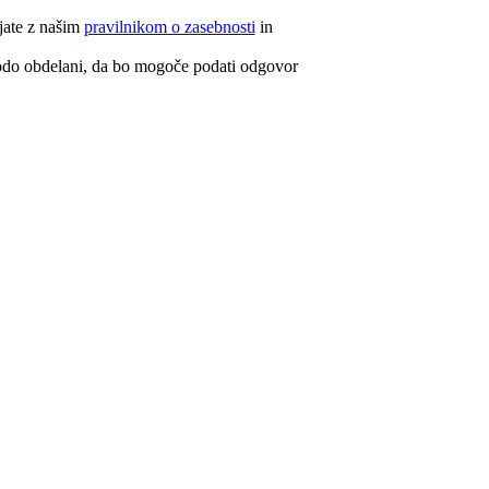
njate z našim
pravilnikom o zasebnosti
in
.
odo obdelani, da bo mogoče podati odgovor