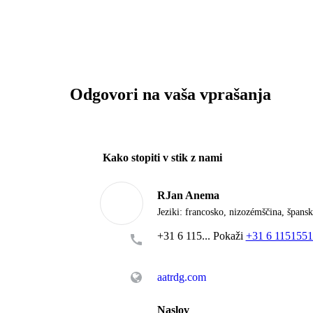
Odgovori na vaša vprašanja
Kako stopiti v stik z nami
RJan Anema
Jeziki:
francosko, nizozémščina, špansk
+31 6 115...
Pokaži
+31 6 115155
aatrdg.com
Naslov