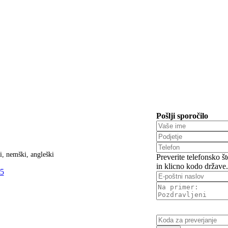
Pošlji sporočilo
i, nemški, angleški
Preverite telefonsko š
in klicno kodo države.
15