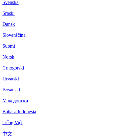
Svenska
Srpski
Dansk
Slovenščina
Suomi
Norsk
Crnogorski
Hrvatski
Bosanski
Македонски
Bahasa Indonesia
Tiếng Việt
中文