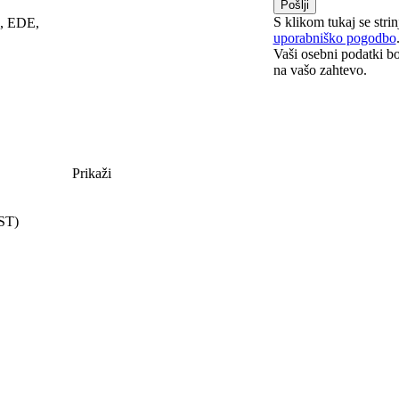
S klikom tukaj se stri
G, EDE,
uporabniško pogodbo
Vaši osebni podatki b
na vašo zahtevo.
Prikaži
EST)