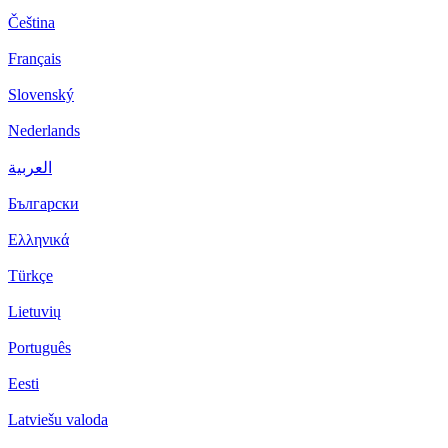
Čeština
Français
Slovenský
Nederlands
العربية
Български
Ελληνικά
Türkçe
Lietuvių
Português
Eesti
Latviešu valoda