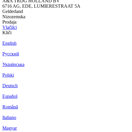
A&A TRDG HOLLAND BV
6716 AG, EDE, LUMIERESTRAAT 5A
Gelderland
Nizozemska
Prodaja
Vlačilci
Kliči
English
Русский
Українська
Polski
Deutsch
Español
Română
Italiano
Magyar